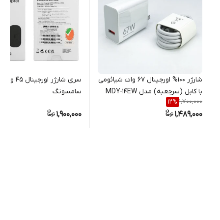
شارژر 100% اورجینال 67 وات شیائومی
سری شارژر اورجینال 45 وات
با کابل (سرجعبه) مدل MDY-14EW
سامسونگ
1,700,000
12
%
1,900,000
1,489,000