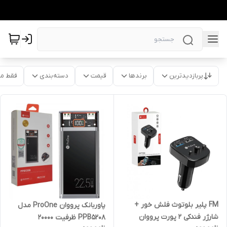
پربازدیدترین
برندها
قیمت
دسته‌بندی
فقط م
FM پلیر بلوتوث فلش خور +
پاوربانک پرووان ProOne مدل
شارژر فندکی 2 پورت پرووان
PPB5208 ظرفیت 20000