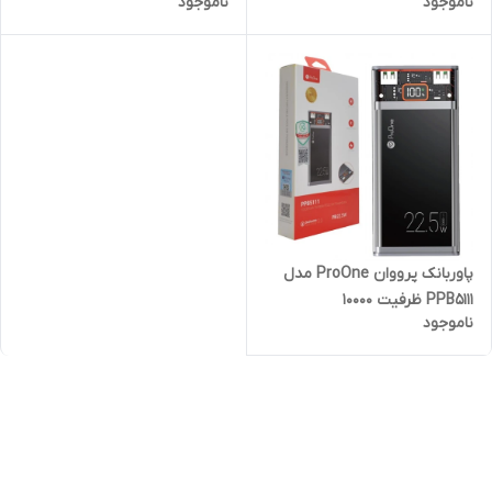
ناموجود
ناموجود
(ProOne) مدل PFT92
پاوربانک پرووان ProOne مدل
PPB5111 ظرفیت 10000
ناموجود