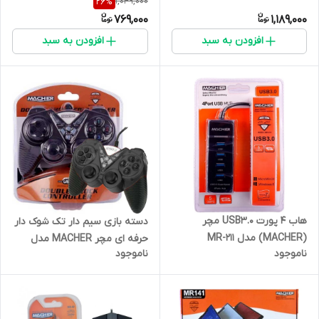
1,049,000
26
%
769,000
1,189,000
افزودن به سبد
افزودن به سبد
هاب 4 پورت USB3.0 مچر
دسته بازی سیم دار تک شوک دار
(MACHER) مدل MR-211
حرفه ای مچر MACHER مدل
ناموجود
ناموجود
MR-59