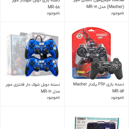
هدست میکروفون خلبانی مچر
دسته بازی دوبل شوکدار مچر
(Macher) مدل MR-71
MR-58
ناموجود
ناموجود
دسته بازی PS2 پکدار Macher
دسته دوبل شوک دار فانتزی مچر
MR-54
مدل MR-61
ناموجود
ناموجود