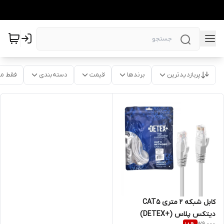
پربازدیدترین
برندها
قیمت
دسته‌بندی
فقط م
کابل شبکه 2 متری CAT5
دیتکس پلاس (+DETEX)