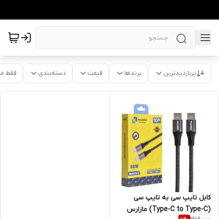
پربازدیدترین
برندها
قیمت
دسته‌بندی
فقط م
کابل تایپ سی به تایپ سی
(Type-C to Type-C) مازارس