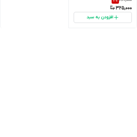
369,000
11
%
(MAZARES) مدل C15-CC
325,000
افزودن به سبد