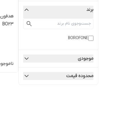
برند
هدفون ب
BO23
BOROFONE
موجودی
ناموجود
محدوده قیمت