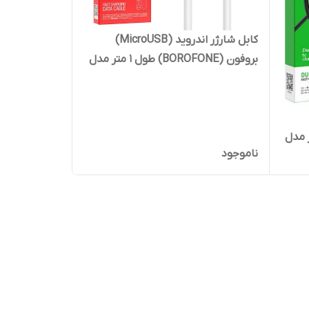
کابل شارژر اندروید (MicroUSB)
بروفون (BOROFONE) طول 1 متر مدل
BX47
BOR) طول 1 متر مدل
ناموجود