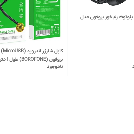
لوتوث رم خور بروفون مدل
کابل شارژر اندروید (MicroUSB)
بروفون (OFONE
ناموجود
BX51