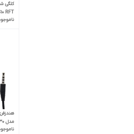
S10 RFT برد آبی اصل ویت
ناموجود
مدل 5830 RFTJ8
ناموجود