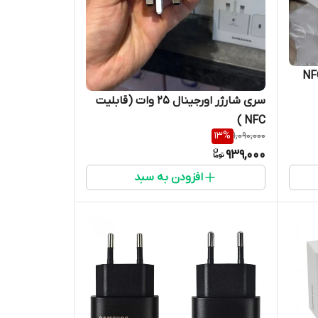
ل 25 وات سامسونگ NFC
سری شارژر اورجینال 25 وات (قابلیت
NFC )
13
%
1,090,000
939,000
افزودن به سبد