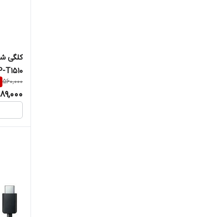
EP-T1510 مدل 15 وات پکدار 
%
560,000
89,000