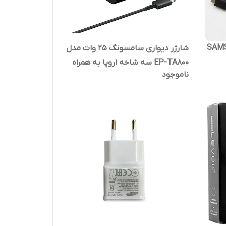
تایپ سی SAMSUNG
شارژر دیواری سامسونگ 25 وات مدل
EP-TA800 سه شاخه اروپا به همراه
ناموجود
کابل دو سر تایپ سی