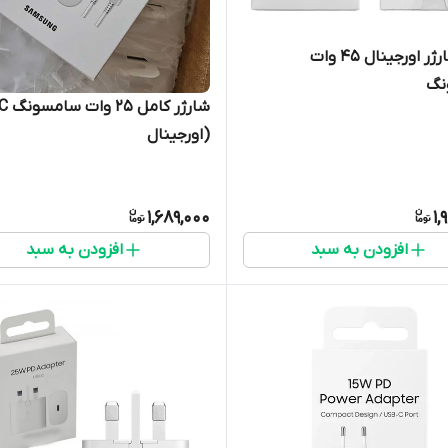
سری شارژر اورجینال 45 وات
نگ
شارژر کام
(اورجینال
1,689,000
1,
افزودن به سبد
افزودن به سبد