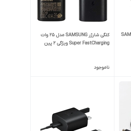
رجینال SAMSUNG
کلگی شارژر SAMSUNG مدل 25 وات
Super FastCharging ویژگی 2 پین
100% اورجینال پکدار
ناموجود