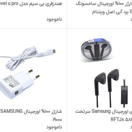
کلگی شارژر 100% اورجینال سامسونگ
هندزفری بی سیم مدل level u pro
نام
ناموجود
هندزفری اورجینال Samsung سرتخت
شا
i9000
ناموجود