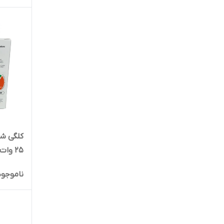
25 وات مدل EP-TA800 برد آبی
ناموجود