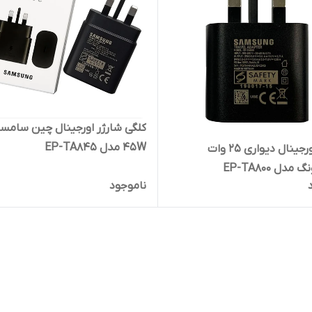
کلگی شارژر اورجینال چین سامس
45W مدل EP-TA845
شارژر اورجینال دیواری 25 وات
دل EP-TA800
ناموجود