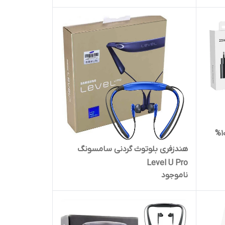
کلگی شارژر 25 وات سامسونگ 100%
هندزفری بلوتوث گردنی سامسونگ
Level U Pro
ناموجود