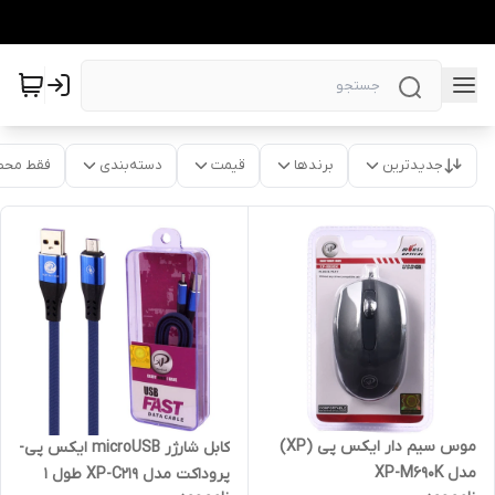
جدیدترین
برندها
قیمت
دسته‌بندی
فقط محص
موس سیم دار ایکس پی (XP)
کابل شارژر microUSB ایکس پی-
مدل XP-M690K
پروداکت مدل XP-C219 طول 1