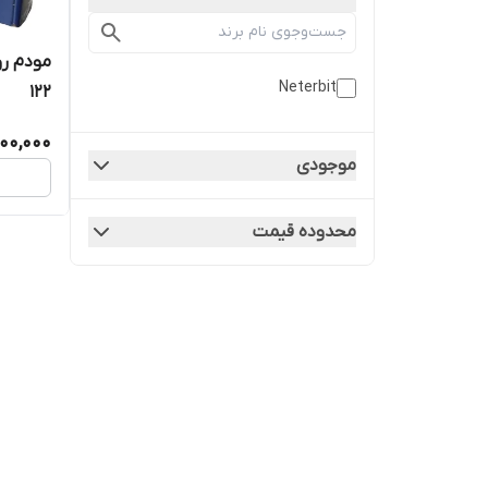
Neterbit
122
00,000
موجودی
محدوده قیمت