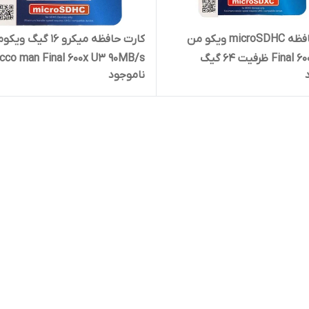
کارت حافظه microSDHC ویکو من
کارت حافظه میکرو 16 گیگ و
icco man Final 600x U3 90MB/s
ناموجود