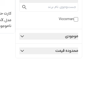
Viccoman
مدل Final 600X ظرفیت 64 گیگ
ناموجود
موجودی
محدوده قیمت