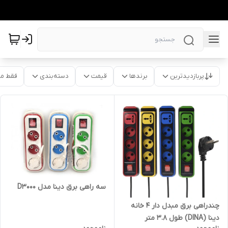
پربازدیدترین
برندها
قیمت
دسته‌بندی
فقط م
سه راهی برق دینا مدل D3000
چندراهی برق مبدل دار 4 خانه
دینا (DINA) طول 3.8 متر