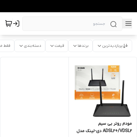
پربازدیدترین
برندها
قیمت
دسته‌بندی
فقط م
مودم روتر بی سیم
ADSL2+/VDSL2 دی-لینک مدل