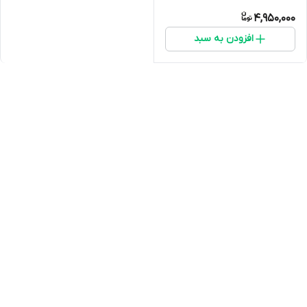
DSL-224 NEW
4,950,000
افزودن به سبد