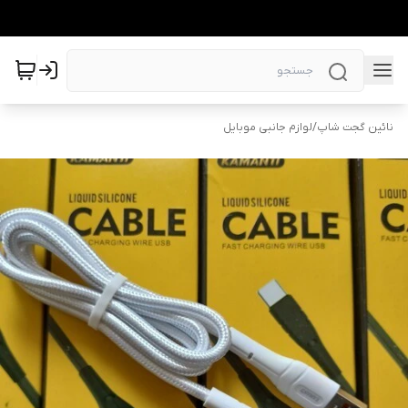
نائین گجت شاپ
/
لوازم جانبی موبایل