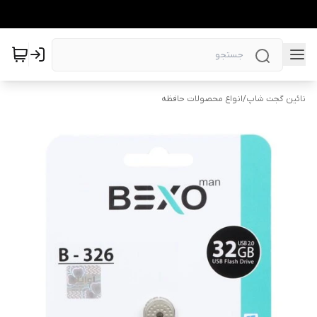
نائین گجت شاپ
/
انواع محصولات حافظه