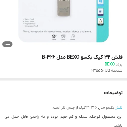
فلش 32 گیگ بکسو BEXO مدل B-326
برند:
BEXO
شناسه کالا
235552
توضیحات
فلش
بکسو مدل 326 32 گیگ از جنس فلز است.
این محصول کوچک، سبک و کم حجم بوده و به راحتی قابل حمل می
باشد.