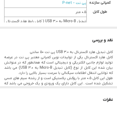
کمپانی سازنده
پی نت – P-net
طول کابل
0.5 متر
تبدیل Micro-B به USB 3.0 ( کابل رابط هارد اکسترنال
کاربرد
به کامپیوتر )
نوع رابط
USB 3.0
نقد و بررسی
نوع کانکتور
micro-B
کابل تبدیل هارد اکسترنال به USB 3.0 پی نت 50 سانتی
سرعت انتقال
کابل هارد اکسترنال یکی از تولیدات نوین کمپانی معتبر پی نت در عرصه
4.8 گیگابیت بر ثانیه
تولید لوازم جانبی الکتریکی و دیجیتالی است که همانطور که در عنوانش
اطلاعات
بیان شده این کابل از نوع (کابل تبدیل Micro-B به USB 3.0) می باشد
که توانایی انتقال اطلاعات سیگنالی با سرعت بسیار بالایی را دارد.
قابل استفاده
برای انواع هارد اکسترنال
طول این کابل 0.5 متر با روکش پلاستیکی است و از رشته سیم های مسی
ویژگی ها
کیفیت بالای ساخت / ارتباط پایدار
تشکیل شده است . این کابل دارای یک ورودی و یک خروجی می باشد که
یک سر آن USB 3.0 و سر دیگر آن Micro-B می باشد . سرعت انتقال
اطلاعات با این کابل تا 4.8 گیگابیت بر ثانیه هم می رسد .
این کابل از کیفیت بسیار بالایی برخوردار بوده و هنگام انتقال داده ، هیچ
نظرات
گونه قطعی یا افت کیفیت را مشاهده نخواهید کرد .