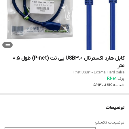
کابل هارد اکسترنال USB3.0 پی نت (P-net) طول 0.5
متر
P.net USB3.0 External Hard Cable
برند:
P.Net
شناسه کالا
5993001
توضیحات
توضیحات تکمیلی