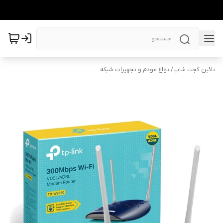
نائین گجت شاپ
/
انواع مودم و تجهیزات شبکه