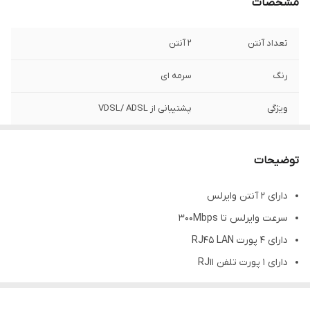
مشخصات
تعداد آنتن
2 آنتن
رنگ
سرمه ای
ویژگی
پشتیبانی از VDSL/ ADSL
پهنای باند
300 مگابیت
توضیحات
دارای ۲ آنتن وایرلس
سرعت وایرلس تا 300Mbps
دارای 4 پورت RJ45 LAN
دارای 1 پورت تلفن RJ11
پشتیبانی از خدمات ADSL/VDSL
حداکثر فرکانس ۲.۴ گیگاهرتز