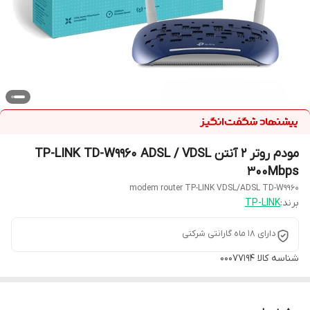
مودم روتر ۲ آنتن TP-LINK TD-W۹۹۶۰ ADSL / VDSL
۳۰۰Mbps
modem router TP-LINK VDSL/ADSL TD-W9960
برند:
TP-LINK
دارای 18 ماه گارانتی شرکتی
شناسه کالا
00077194