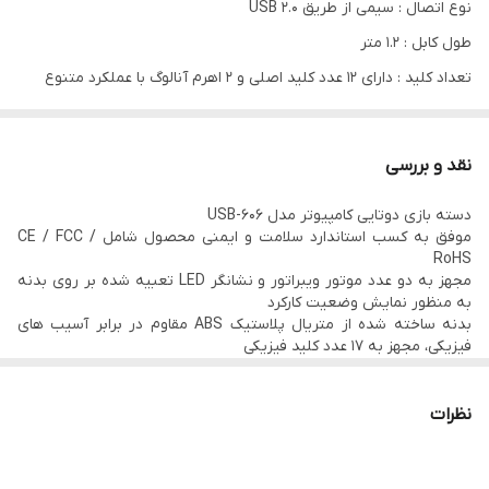
نوع اتصال : سیمی از طریق USB 2.0
طول کابل : 1.2 متر
تعداد کلید : دارای 12 عدد کلید اصلی و 2 اهرم آنالوگ با عملکرد متنوع
ابعاد : 160*110*35 میلی متر
شوک و ویبره : دارد
نقد و بررسی
قابلیت آنالوگ : دارد
دسته بازی دوتایی کامپیوتر مدل USB-606
سایر مشخصات :
موفق به کسب استاندارد سلامت و ایمنی محصول شامل CE / FCC /
ویبره و لرزاننده دوطرفه قوی
RoHS
مجهز به دو عدد موتور ویبراتور و نشانگر LED تعبیه شده بر روی بدنه
نشانگر LED بدنه جهت نمایش نحوه کارکرد
به منظور نمایش وضعیت کارکرد
طراحی ارگونومیک و فانتزی
بدنه ساخته شده از متریال پلاستیک ABS مقاوم در برابر آسیب های
فیزیکی، مجهز به 17 عدد کلید فیزیکی
مقاوم و مستحکم
اتصال باسیم توسط رابط USB با کابل 145 سانتی متری و روکش از جنس
پلاستیک TPE مقاوم در برابر گره خوردگی و پارگی
پشتیبانی از ورژن های ویندوز
نظرات