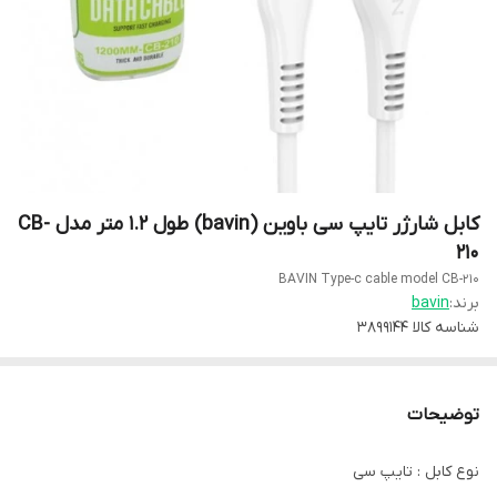
کابل شارژر تایپ سی باوین (bavin) طول 1.2 متر مدل CB-
210
BAVIN Type-c cable model CB-210
برند:
bavin
شناسه کالا
3899144
توضیحات
نوع کابل : تایپ سی