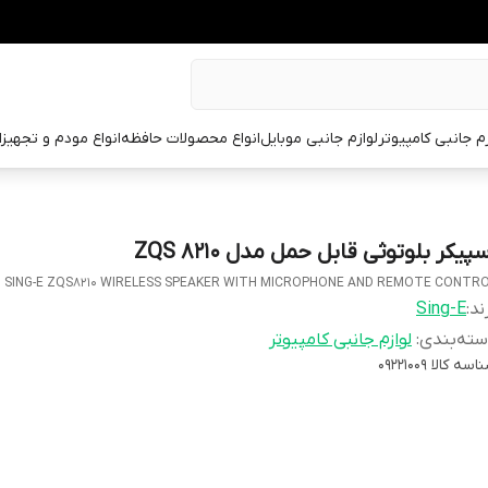
زم جانبی کامپیوتر
لوازم جانبی موبایل
انواع محصولات حافظه
انواع مودم و تجهیز
پیکر بلوتوثی قابل حمل مدل ZQS 8210
SING-E ZQS8210 WIRELESS SPEAKER WITH MICROPHONE AND REMOTE CONTR
ند:
Sing-E
ته‌بندی
:
لوازم جانبی کامپیوتر
اسه کالا
09221009