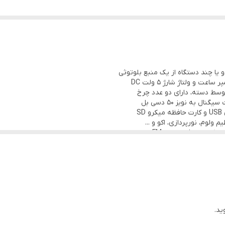
وسط دسته، دارای دو عدد چرخ
S
لوم، نورپردازی، اکو و ...
مکان دریافت امواج FM
دا
رل و کابل شارژ
ید.