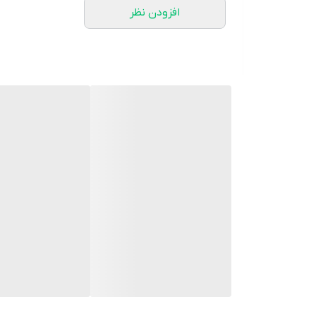
افزودن نظر
درگاه میکروفون1 عدد
میکروفون : دارد
قابلیت شارژ مجدداز طریق پورت MicroUSB
پشتیبانی از رادیو FM : دارد
پشتیبانی از رابط AUX : دارد
پشتیبانی از کارت حافظه Micro SD : دارد
پشتیبانی از فلش مموری USB : دارد
وزن : 5 کیلو گرم
اقلام همراه میکروفون + ریموت کنترل + کابل میکرو یو
تامین انرژی از طریق باتری داخلی
محدوده توان : 21 تا 50 وات
رابط جک : ۳٫۵ میلی متری صدا USB بلوتوث