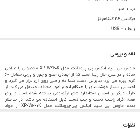
برد 10 متر
فرکانس 2.4 گیگاهرتز
رابط USB 3.0
دارای 4 کلید
تعداد کلیک مفید 5 میلیون بار
نقد و بررسی
Plug And Play
ماوس بی سیم ایکس پی-پروداکت مدل XP-W460K محصولی با طراحی
دارای دکمه On/Off برای صرفه جویی انرژی
ساده و در عین حال زیبا است که از ابعادی جمع و جور و وزنی معادل 60
سازگار با ویندوزهای 7/8/10/11
گرم بهره می برد؛ بنابراین دست شما به راحتی روی آن قرار می گیرد و
احساس بسیار خوشایندی را هنگام انجام امور مختلف منتقل می کند. از
ابعاد 100*65*30 میلیمتر
طرف دیگر بر اساس استاندارد های ارگونومی ساخته شده است و برای
به همراه یک دانگل USB (نانورسیور) و یک باتری
همه افراد راست دست و چپ دست قابل استفاده می باشد. در ساختار
بدنه ماوس بی سیم ایکس پی-پروداکت مدل XP-W460K از مواد
طراحی ارگونومیک
پلاستیکی مرغوب بهره گرفته شده است تا بتواند در برابر ضربه، خط و
خش و دیگر آسیب های روزانه به خوبی مقاومت کند و دوام بالایی را
ارائه دهد. روی بدنه محصول چهار کلید اصلی و کاربردی مشاهده می
نظرات
شود که شامل کلیک چپ، کلیک راست، کلید غلتان اسکرول و دکمه
تنظیم DPI می باشند و برای انجام انجام امور مختلف عملکرد بسیار خوبی