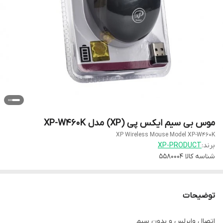
موس بی سیم ایکس پی (XP) مدل XP-W460K
XP Wireless Mouse Model XP-W460K
برند:
XP-PRODUCT
شناسه کالا
5580004
توضیحات
اتصال وایرلس و بدون سیم