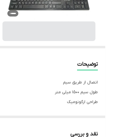
توضیحات
اتصال از طریق سیم
طول سیم 1500 میلی متر
طراحی ارگونومیک
رابط USB
104 کلید
بی صدا
نقد و بررسی