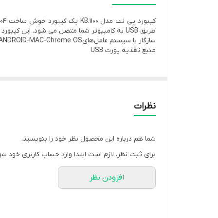
جزیره ای مناسب تایپ
با کیفیت و مناسب برای استفاده روزانه
طریق USB به کامپیوتر شما متصل می شود. این کیبورد با طراحی ارگونومیک دارای عمری معادل با ده میلیون بار کلیک است.
عمر مفید کلیدها 8 میلیون بار ضربه
سازگار با سیستم عامل‌هایWINDOWS ۷-۸-۱۰-۱۱-ANDROID-MAC-Chrome OS
منبع تغذیه پورت USB
نظرات
شما هم درباره این محصول نظر خود را بنویسید.
برای ثبت نظر، لازم است ابتدا وارد حساب کاربری خود شو
افزودن نظر