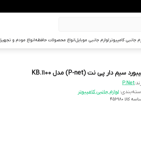
زم جانبی کامپیوتر
لوازم جانبی موبایل
انواع محصولات حافظه
انواع مودم و تجهیز
بورد سیم دار پی نت (P-net) مدل KB.1100
ند:
P.Net
ته‌بندی
:
لوازم جانبی کامپیوتر
اسه کالا
456980