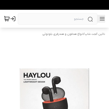
نائین گجت شاپ
/
انواع هدفون و هندزفری بلوتوثی