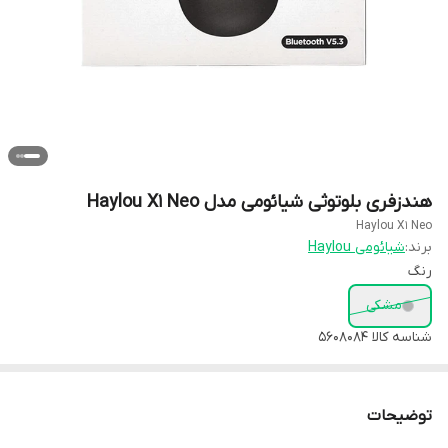
هندزفری بلوتوثی شیائومی مدل Haylou X1 Neo
Haylou X1 Neo
برند:
شیائومی Haylou
رنگ
مشکی
شناسه کالا
5608084
توضیحات