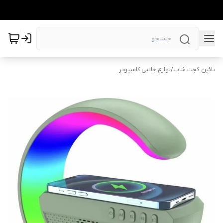
نائین گجت شاپ
/
لوازم جانبی کامپیوتر