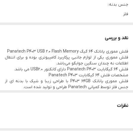
جنس بدنه :
فلز
ظرفیت :
64 گیگابایت
نقد و بررسی
سازگاری :
فلش مموری پاناتک 64 گیگ Panatech P403 USB 2.0 Flash Memory
Windows ،macOS ،Linux ،Android
فلش مموری یکی از لوازم جانبی پرکاربرد کامپیوتری بوده و برای انتقال
استاندارد سرعت :
اطلاعات نه چندان سنگین جوابگو می‌باشد.
فلش 64 گیگابایت Panatech P403 دارای کانکتور USB2.0 می باشد.
480 مگابایت بر ثانیه
مشخصات فلش 64 گیگابایت Panatech P403
مقاوم در برابر :
فلش مموری پاناتک P403 64GB با طراحی زیبا و شیک با بدنه ای از
جنس فلز توسط کمپانی Panatech طراحی و تولید شده است.
ضربه، رطوبت و تغییرات دما
این فلش با ابعادی کوچک و وزنی سبک و طراحی شکیل خود بی شک نظر
همه را به سمت خود جلب می کند.
تکنولوژی رابط :
از قابلیت های کلیدی فلش 64 گیگابایت Panatech P403 مموری می
نظرات
USB ۲.۰
توان به سرعت انتقال بالای اطلاعات، مقاومت در برابر رطوبت و تعرق،
مقوامت در برابر سرما گرما و مقاومت در برابر ضربه اشاره کرد.
در انتهای بدنه این فلش مموری محفظه ای برای اتصال بند تعبیه شده
که سبب می شود بتوانید این فلش مموری را حتی به جا کلیدی خود