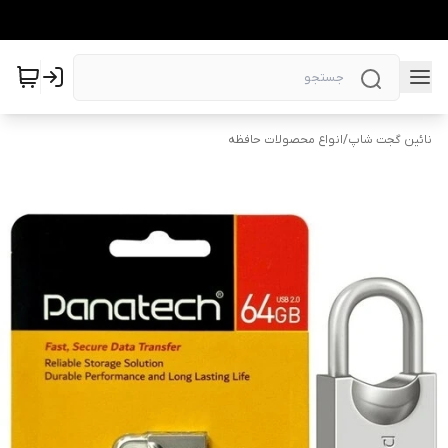
نائین گجت شاپ
/
انواع محصولات حافظه