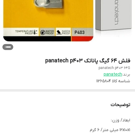
فلش ۶۴ گیگ پاناتک panatech p403
panatech p403 64G
برند:
panatech
شناسه کالا
11265804
توضیحات
ابعاد/ وزن :
۱۲x۱۰x۱ میلی متر/ 6 گرم