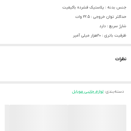
جنس بدنه : پلاستیک فشرده باکیفیت
حداکثر توان خروجی : 22.5 وات
شارژ سریع : دارد
ظرفیت باتری : 20هزار میلی آمپر
ورودی میکرو : 18وات
ورودی Type-c :
نظرات
18 وات
خروجی USB1
22.5 وات
خروجیUSB2 22.5 وات
دسته‌بندی
:
لوازم جانبی موبایل
خروجی Type-C 20 وات
نحوه نمایش میزان شارژ باتری : نشانگر LED