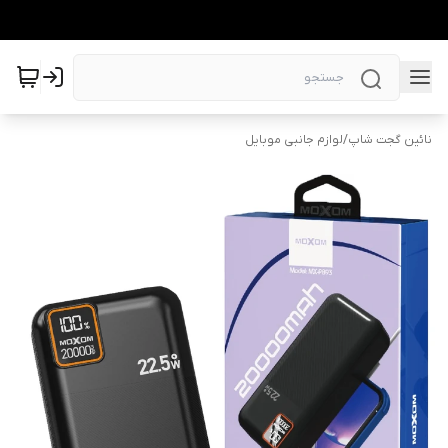
نائین گجت شاپ
/
لوازم جانبی موبایل