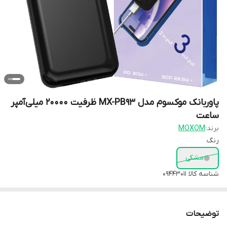
پاوربانک موکسوم مدل MX-PB93 ظرفیت 20000 میلی‌آمپر
ساعت
برند:
MOXOM
رنگ
مشکی
شناسه کالا
09443011
توضیحات