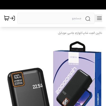
نائین گجت شاپ
/
لوازم جانبی موبایل