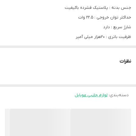
جنس بدنه : پلاستیک فشرده باکیفیت
حداکثر توان خروجی : 22.5 وات
شارژ سریع : دارد
ظرفیت باتری : 20هزار میلی آمپر
ورودی میکرو : 18وات
ورودی Type-c :
نظرات
18 وات
خروجی USB1
22.5 وات
خروجیUSB2 22.5 وات
دسته‌بندی
:
لوازم جانبی موبایل
خروجی Type-C 20 وات
نحوه نمایش میزان شارژ باتری : نشانگر LED