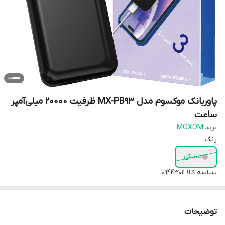
پاوربانک موکسوم مدل MX-PB93 ظرفیت 20000 میلی‌آمپر
ساعت
برند:
MOXOM
رنگ
مشکی
شناسه کالا
09443011
توضیحات