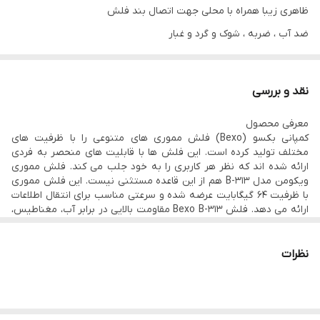
ظاهری زیبا همراه با محلی جهت اتصال بند فلش
ضد آب ، ضربه ، شوک و گرد و غبار
نقد و بررسی
معرفی محصول
کمپانی بکسو (Bexo) فلش مموری های متنوعی را با ظرفیت های
مختلف تولید کرده است. این فلش ها با قابلیت های منحصر به فردی
ارائه شده اند که نظر هر کاربری را به خود جلب می کند. فلش مموری
ویکومن مدل B-313 هم از این قاعده مستثنی نیست. این فلش مموری
با ظرفیت 64 گیگابایت عرضه شده و سرعتی مناسب برای انتقال اطلاعات
ارائه می دهد. فلش Bexo B-313 مقاومت بالایی در برابر آب، مغناطیس،
اشعه ایکس و گرد و خاک دارد. علاوه بر این، روی بدنه این فلش محلی
برای اتصال بند فلش در نظر گرفته شده که احتمال گم شدن آن در
هنگام جا به جایی را به حداقل می رساند.
نظرات