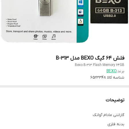
فلش 64 گیگ BEXO مدل B-313
Bexo B-313 Flash Memory 64GB
برند:
BEXO
شناسه کالا
6523348
توضیحات
گارانتی مادام آواتک
بدنه فلزی