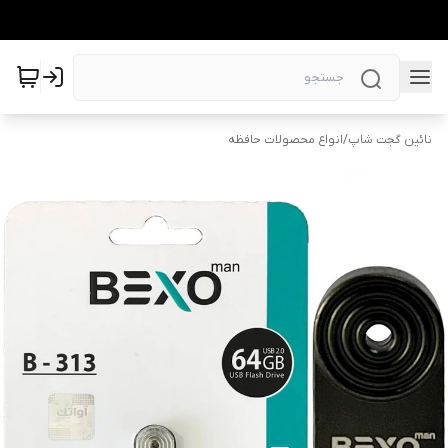
نائین گجت شاپ
/
انواع محصولات حافظه