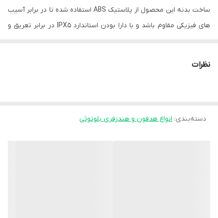
ساخت بدنه این محصول از پلاستیک ABS استفاده شده تا در برابر آسیب
های فیزیکی مقاوم باشد و با دارا بودن استاندارد IPX5 در برابر تعریق و
رطوبت هم محافظت خواهد شد. گوشی های anker r50i دارای ساقه های
کشیده ای هستند که یادآور ایرپادهای اپل می باشند و در عین حال که
نظرات
طراحی آنها ساده است با حک شدن لوگو انکر بر روی آنها حس اصالت را
به کاربر منتقل می کنند.
طراحی
ارگونومیک
گوشی
ها
دسته‌بندی
:
انواع هدفون و هندزفری بلوتوثی
گوشی های هندزفری anker r50i به صورت ارگونومیک طراحی شده اند و
در بهترین حالت در گوش ها قرار می گیرند. این گوشی ها با طراحی ویژه
خود گزینه بسیار مناسبی برای استفاده طولانی مدت هستند چرا که دارای
سری های سیلیکونی اند. این سری های سیلیکونی قابل تعویض، علاوه بر
اینکه از آسیب دیدن گوش ها جلوگیری می کنند سبب خواهند شد که
احتمال جدا شدن و افتادن گوشی ها هنگام راه رفتن و یا انجام فعالیت
های ورزشی کاهش پیدا کند.