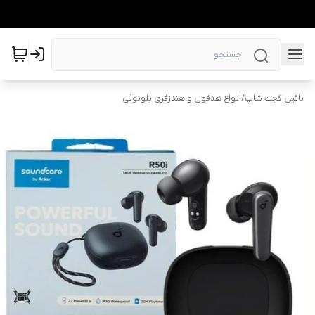
نائین گجت شاپ
/
انواع هدفون و هندزفری بلوتوثی