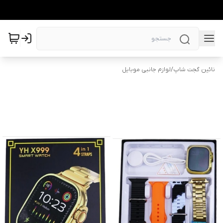
نائین گجت شاپ
/
لوازم جانبی موبایل