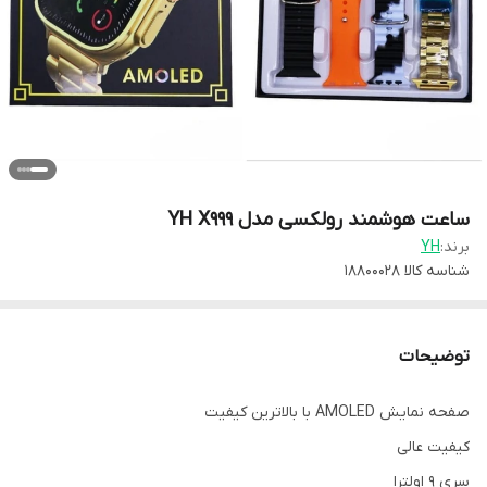
ساعت هوشمند رولکسی مدل YH X999
برند:
YH
شناسه کالا
18800028
توضیحات
صفحه نمایش AMOLED با بالاترین کیفیت
کیفیت عالی
سری 9 اولترا