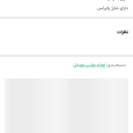
دارای شارژ وایرلس
دارای چهار بند ( یکی فلزی و سه عدد سلیکونی)
دارای حسگرهای ضربان قلب، اکسیژن خون، قدم شمار و ..
نظرات
دارای اسپیکر و میکروفون برا مکالمه و پخش موزیک
دسته‌بندی
:
لوازم جانبی موبایل