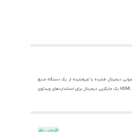
 و داده‌های صوتی دیجیتال فشرده یا غیرفشرده از یک دستگاه منبع
سازگار با HDMI، مانند کنترل‌کننده نمایش، به یک مانیتور کامپیوتر سازگار، ویدئو پروژکتور، تلویزیون دیجیتال یا دستگاه صوتی دیجیتال HDMI یک جایگزین دیجیتال برای استانداردهای ویدئوی
نها طیف وسیعی از وضوح تصویر را از وضوح استاندارد را
ربه صدایی فراگیر را ارائه دهند.
ش می‌دهد. علاوه بر این، ویژگی‌هایی مانند کانال بازگشت صوتی
افزودن نظر