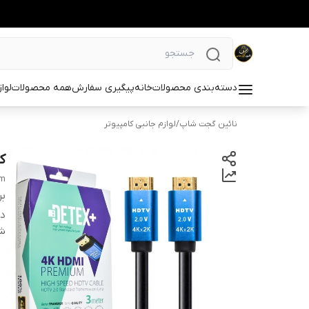
دسته‌بندی محصولات
خانه
پیگیری سفارش
همه محصولات
لوا
نائین گجت شاپ
/
لوازم جانبی کامپیوتر
کابل DMI
3m
بر
دس
شن