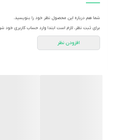
(ARC) و کانال بازگشت صوتی پیشرفته (eARC) امکان ارسال سیگنال‌های صوتی در هر دو جهت را فراهم می‌کند و نیاز به کابل‌های صوتی اضافی را از بین می‌برد.
شما هم درباره این محصول نظر خود را بنویسید.
برای ثبت نظر، لازم است ابتدا وارد حساب کاربری خود شو
افزودن نظر
کابل HDMI با تمام دستگاه های دارای HDMI از جمله تلویزیون، نمایشگر، پروژکتور و کنسول های بازی سازگار است.
با جدیدترین HDMI 2.0 امکان زیادی در زمینه تصویر و صدا وجود دارد. علاوه بر رزولوشن 4K در 60 هرتز، HDMI 2.0 همچنین از 32 کانال صوتی برای صدای فراگیر حتی بهتر پشتیبانی می کند.