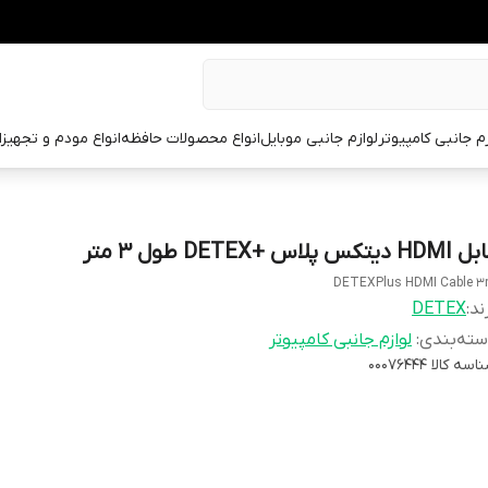
زم جانبی کامپیوتر
لوازم جانبی موبایل
انواع محصولات حافظه
انواع مودم و تجهیز
H دیتکس پلاس +DETEX طول 3 متر
DETEXPlus HDMI Cable 
ند:
DETEX
ته‌بندی
:
لوازم جانبی کامپیوتر
اسه کالا
00076444