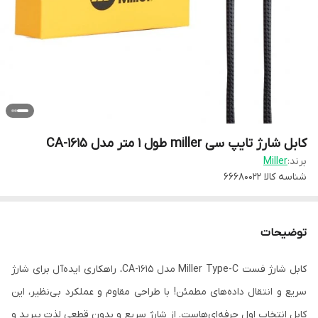
کابل شارژ تایپ سی miller طول 1 متر مدل CA-1615
برند:
Miller
شناسه کالا
66680022
توضیحات
کابل شارژ فست Miller Type-C مدل CA-1615، راهکاری ایده‌آل برای شارژ
سریع و انتقال داده‌های مطمئن! با طراحی مقاوم و عملکرد بی‌نظیر، این
کابل انتخاب اول حرفه‌ای‌هاست. از شارژ سریع و بدون قطعی لذت ببرید و