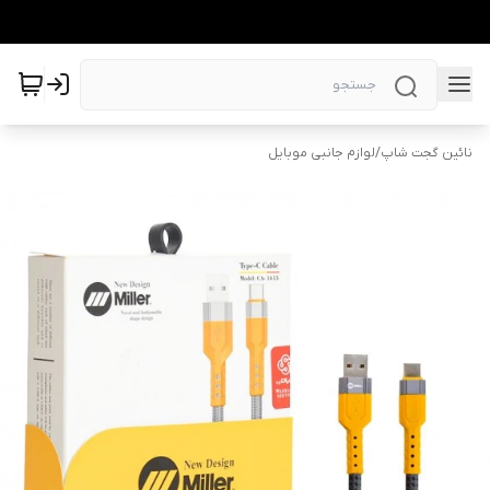
نائین گجت شاپ
/
لوازم جانبی موبایل