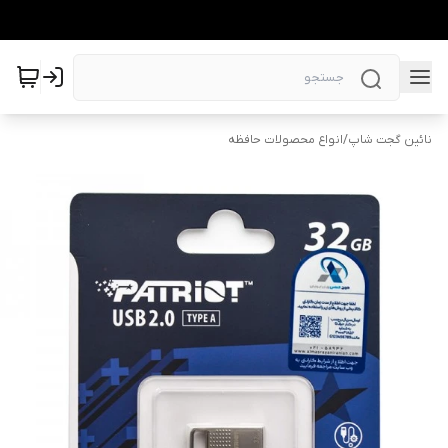
نائین گجت شاپ
/
انواع محصولات حافظه