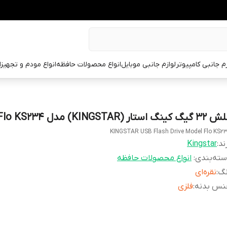
زم جانبی کامپیوتر
لوازم جانبی موبایل
انواع محصولات حافظه
انواع مودم و تجهیز
یگ کینگ استار (KINGSTAR) مدل Flo KS234
KINGSTAR USB Flash Drive Model Flo KS2
ند:
Kingstar
ته‌بندی
:
انواع محصولات حافظه
نگ
:
نقره‌ای
نس بدنه
:
فلزی