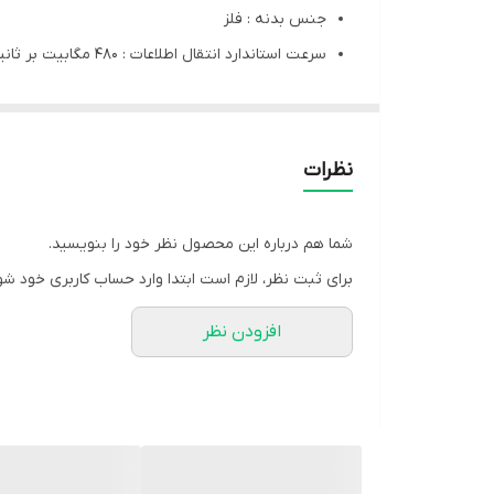
جنس بدنه : فلز
سرعت استاندارد انتقال اطلاعات : 480 مگابیت بر ثانیه
مقاوم در برابر : آب، شوک، گرد و غبار
ظرفیت : 32 گیگابایت
معرفی فلش مموری کینگ استار (Kingstar) مدل KS234
نظرات
در عصر ارتباطات فلش مموری‌ها جایگاه قابل توجهی در 
شما هم درباره این محصول نظر خود را بنویسید.
منحصر به فردی است. این محصول جذاب برند کینگ استار ب
برای ثبت نظر، لازم است ابتدا وارد حساب کاربری خود شو
مشخصات ظاهری فلش مموری کینگ استار مدل KS234
افزودن نظر
از مزایای بسیار مهم این محصول مقاوم بودن آن در براب
مشخصات فنی فلش مموری کینگ استار مدل KS234
CE، FCC و RoHS اشاره کرد که با استاندارهای جهانی مطابقت دارد. این یکی از جدیدترین محصولات ساخت چین است که وارد بازار ایران شده است.