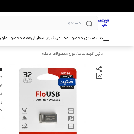
دسته‌بندی محصولات
خانه
پیگیری سفارش
همه محصولات
لوا
نائین گجت شاپ
/
انواع محصولات حافظه
فلش 32 گ
34
بر
دس
ر
ج