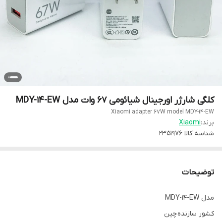
کلگی شارژر اورجینال شیائومی 67 وات مدل MDY-14-EW
Xiaomi adapter 67W model MDY-14-EW
برند:
Xiaomi
شناسه کالا
2351976
توضیحات
مدل MDY-14-EW
کشور سازنده
چین