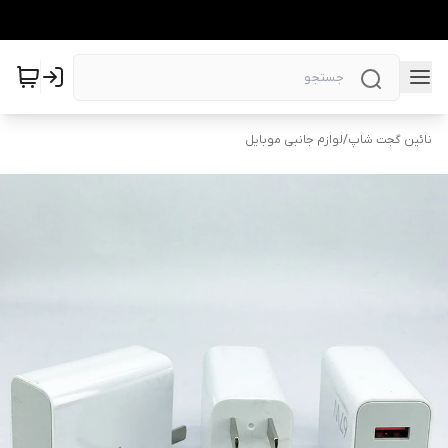
نائین گجت شاپ
/
لوازم جانبی موبایل