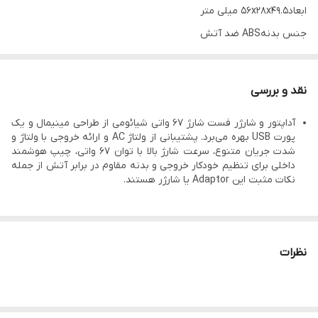
ابعاد
56x28x49.5 میلی متر
جنس بدنه
ABS ضد آتش
کیفیت ساخت
100% اصلی
سیستم شارژ سریع
نقد و بررسی
ویژگی شارژ سریع
67 وات
آداپتور و شارژر فست شارژ 67 واتی شیائومی از طراحی مینیمال و یک
شدت جریان خروجی
5.0 تا 20 ولت / 3.0 تا 6.2 آمپر
پورت USB بهره می‌برد. پشتیبانی از ولتاژ AC و ارائه خروجی با ولتاژ و
ولتاژ ورودی
100 ~ 240 ولت
شدت جریان متنوع، سرعت شارژ بالا با توان 67 واتی، چیپ هوشمند
داخلی برای تنظیم خودکار خروجی و بدنه مقاوم در برابر آتش از جمله
چیپ هوشمند
نکات مثبت این Adaptor یا شارژر هستند.
تعداد پورت USB
یک عدد
مناسب گو
شی های شیائومی سازگار با توربو شارژ 67 وات
امکانات
محافظت شده در برابر افزایش ولتاژ، جریان و دما - دو شاخ تخت
نظرات
(نیازمند تبدیل) - 100% اصلی و ساخت شیائومی