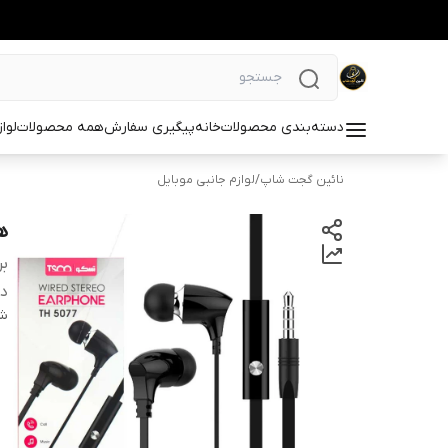
دسته‌بندی محصولات
خانه
پیگیری سفارش
همه محصولات
لوا
نائین گجت شاپ
/
لوازم جانبی موبایل
هن
بر
دس
شن