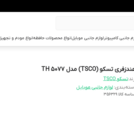
زم جانبی کامپیوتر
لوازم جانبی موبایل
انواع محصولات حافظه
انواع مودم و تجهیز
دزفری تسکو (TSCO) مدل TH 5077
ند:
تسکو TSCO
ته‌بندی
:
لوازم جانبی موبایل
اسه کالا
356329