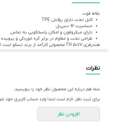
مناسب برای
مکالمه, ورزش, کاربری عمومی
نقاط قوت
کابل تخت دارای روکش TPE
رابط
جک ۳٫۵ میلی‌متری
حساسیت 92 دسی‌بل
نوع کابل
کابل تخت دارای روکش TPE
دارای میکروفون و امکان پاسخگویی به تماس
طراحی تخت و مقاوم در برابر گره خوردگی و پیچیده
طول کابل
۱٫۲متر
هندزفری TH 5077 محصولی کارآمد از برند
معناست که به راحتی در گوش جای می گیرد و صداهای 
امپدانس
۱۶اهم
طراحی کابل این هندزفری به صورت تخت بوده که باعث
شده است .
پاسخ فرکانسی
۲۰-۲۰۰۰۰ هرتز
نظرات
حساسیت
۹۲ دسی‌بل
سایر مشخصات
دارای میکروفون و امکان پاسخگویی به
شما هم درباره این محصول نظر خود را بنویسید.
برای ثبت نظر، لازم است ابتدا وارد حساب کاربری خود شو
افزودن نظر