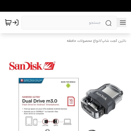
نائین گجت شاپ
/
انواع محصولات حافظه