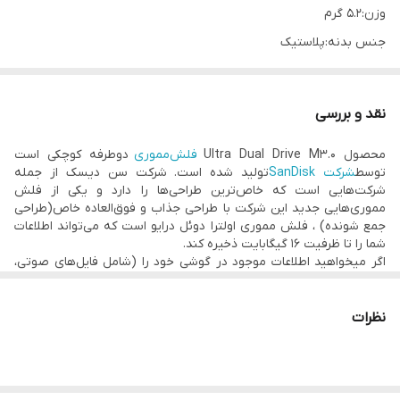
وزن:5.2 گرم
جنس بدنه:پلاستیک
رابط:microUSB , USB 3.0
ظرفیت:
16 گیگابایت
نقد و بررسی
قابلیت OTG:دارد
محصول Ultra Dual Drive M3.0
فلش‌مموری
دوطرفه کوچکی است
نشانگر LED:ندارد
توسط
شرکت SanDisk
تولید شده است. شرکت سن دیسک از جمله
شرکت‌هایی است که خاص‌ترین طراحی‌ها را دارد و یکی از فلش
مموری‌هایی جدید این شرکت با طراحی جذاب و فوق‌العاده خاص(طراحی
جمع شونده) ، فلش مموری اولترا دوئل درایو است که می‌تواند اطلاعات
شما را تا ظرفیت ۱۶ گیگابایت ذخیره کند.
اگر میخواهید اطلاعات موجود در گوشی خود را (شامل فایل‌های صوتی،
تصویری و ویدیویی) در یک فلش مموری ذخیره کنید و یا اینکه بتوانید
این فلش را علاوه بر گوشی به سیستم هم متصل کنید پیشنهاد ما به
شما فلش‌مموری SanDisk مدل Ultra Dual Drive M3.0 می باشد. این
نظرات
فلش مموری مجهز به دو پورت USB3.0 و microUSB است که درگاه
USB3.0 می‌تواند اطلاعات را با سرعت بالایی (از سیستم به فلش و یا از
فلش به سیستم) انتقال دهد و درگاه microUSB این محصول میتواند
(بدون نیاز به مبدل) به تلفن‌همراه یا تبلت شما متصل شود و اطلاعات