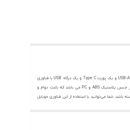
شارژر فندکی تسکو مدل TCG36 با درگاه‌های فندکی خودروهای مختلف سازگاری دارد. بر روي بدنه‌ ی شارژر فندکی TCG 36 یک پورت USB-A و یک پورت Type C و یک درگاه USB با فناوری
QC3.0 تعبیه شده است که بدون نياز به پريز برق می توانید گوشی و یا تبلت خود را شارژ کنید. این شارژر فندکی دارای بدنه ای از جنس پلاستیک ABS و PC می باشد که باعث دوام و
شما این قابلیت را داشته باشد، شما می‌توانید با استفاده از این فناوری موبایل