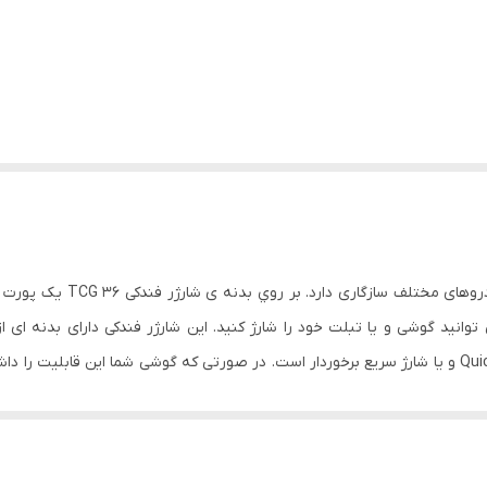
استحکام شارژر شده است. این شارژرازفناوری Quick Charge و یا شارژ سریع برخوردار است. در صورتی که گوشی 
 از آن فقط کافیست يک کابل USB به شارژر فندکی متصل کنيد تا باتري آن به‌طور خودکار شارژ شود.