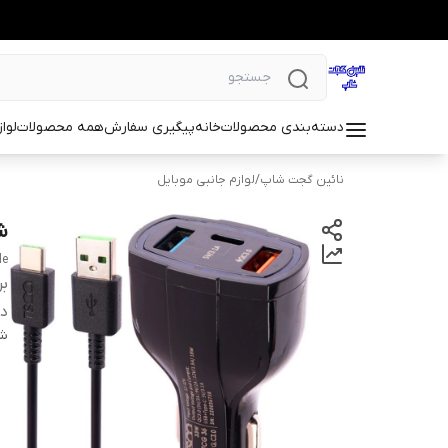
دسته‌بندی محصولات
خانه
پیگیری سفارش
همه محصولات
لوا
نائین گجت شاپ
/
لوازم جانبی موبایل
شا
le
بر
دس
شن