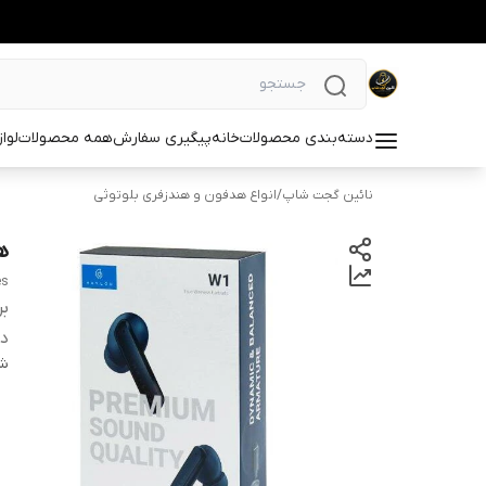
دسته‌بندی محصولات
خانه
پیگیری سفارش
همه محصولات
لوا
نائین گجت شاپ
/
انواع هدفون و هندزفری بلوتوثی
ه
es
بر
دس
شن