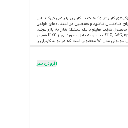
 که در کنار ویژگی‌های کاربردی و کیفیت بالا کاربران را راضی می‌کند. این
ن افتادنشان نباشید و همچنین در استفاده‌های طولانی
 محصول شرکت هایلو با یک محفظه شارژ به بازار عرضه
شده است که این محفظه از طریق درگاه USB-C قابل شارژ است. W1 دارای استانداردهای SBC, AAC, aptX, aptX Adaptive, A2DP, AVRCP, HFP, HSP است و به دلیل برخورداری از IPX4 هم در
برابر رطوبت و طریق تا حد مناسبی مقاوم است. گوشی این هدفون دارای قابلیت کنترل لمسی است و به طور کلی می‌توان گفت هدفون بلوتوثی مدل W1 محصولی است که می‌تواند کاربران را
افزودن نظر