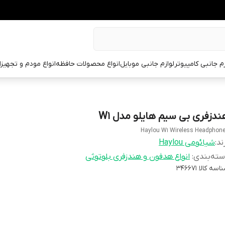
زم جانبی کامپیوتر
لوازم جانبی موبایل
انواع محصولات حافظه
انواع مودم و تجهیز
ندزفری بی سیم هایلو مدل W1
Haylou W1 Wireless Headphon
ند:
شیائومی Haylou
ته‌بندی
:
انواع هدفون و هندزفری بلوتوثی
اسه کالا
346671