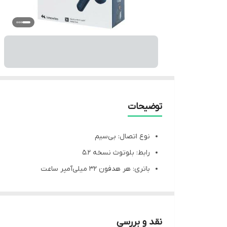
توضیحات
نوع اتصال: بی‌سیم
رابط: بلوتوث نسخه 5.2
باتری: هر هدفون 32 میلی‌آمپر ساعت
کیس شارژ 310 میلی‌آمپر ساعت
مقاومت در برابر رطوبت و عرق: IPX4 (مقاوم دربرابر پاشش آب)
محدوده عملکرد: 10 متر
نقد و بررسی