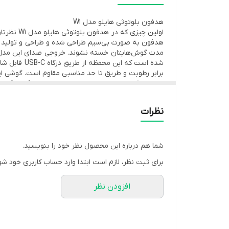
عمر باتری هدفون : در حالت پخش موسیقی تا 6 ساعت
هدفون بلوتوثی هایلو مدل W1
زمان موردنیاز برای شارژ هدفون: حدودا 2 ساعت (ایرباد)
اولین چی
حدودا 3 ساعت (محفظه شارژ)
هدفون به صورت بی‌سیم طراحی شده و طراحی و تولید ارگ
مدت گوش‌هایتان خسته نشوند. خروجی صدای این مدل کیف
در انجام کارهای روزمره، ورزش و استفاده‌های گیمینگ ه
نظرات
شما هم درباره این محصول نظر خود را بنویسید.
برای ثبت نظر، لازم است ابتدا وارد حساب کاربری خود شو
افزودن نظر