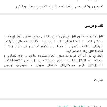
✔جنس روکش سیم : بافته شده با الیاف کتان، پارچه ای و کنفی
✔فیش ورودی : HDMI
✔نوع فیش ورودی : نری
نقد و بررسی
✔اندازه فیش ورودی : سایز استاندارد
کابل hdmi یا همان کابل اچ دی با ورژن 1.4 می تواند تصاویر فول اچ دی را
✔جنس روکش فیش : فلز و پلاستیک
منتقل کند. با دستگاه‌هایی که از قابلیت HDMI پشتیبانی می‌کنند
✔مناسب : لپ تاپ، ویدئو پروژکتور، دی وی دی پلیر و...
می‌توان اطلاعات تصویر و صدا را با کیفیت عالی در حجم زیاد و
فاصله‌های زیاد منتشر کرد.
✔مقاوم در برابر گره خوردگی
رابط اچ دی ام آی می‌تواند بدون انجام فشرده سازی بر روی تصاویر و
صداها، به انتقال اطلاعات بین دستگاه‌هایی از قبیل DVD-Player،
کنسول‌های بازی، سیستم‌های حرفه‌ای صوتی و تصویری، دوربین
دیجیتال، موبایل‌ها یا هر وسیله ی دیگری بپردازید. پورت HDMI 1.4
قابلیت نشان دادن تصاویر در ابعاد 1920*1080 پیکسل با 60 فریم بر ثانیه
را به همراه هشت کانال صدا با فرکانس 192 کیلوهرتزی دارد.در این ورژن
نظرات
از کابل اچ دی از پروتکل های دالبی دیجیتال و DTS پشتیبانی می شود.
بنابراین می توان از این کابل ها برای سیتماهای خانگی 3 بعدی با صدای
فراگیر چند کاناله نیز استفاده کرد. همچنین با وجود ویژگی CEC می توان
دستورات کنترلی را بین دو دستگاه متصل انتقال داد که یکی از کاربردهای
آن استفاده از یک ریموت برای کنترل دو دستگاه است.
دسته‌بندی
:
لوازم جانبی کامپیوتر