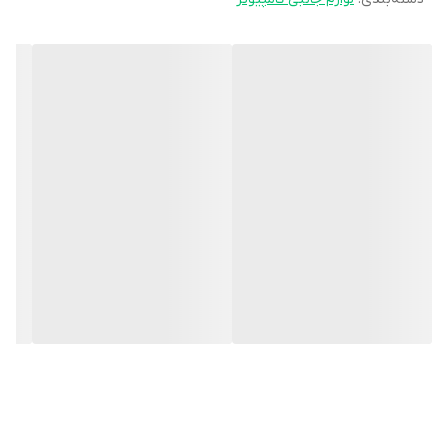
کابل اچ دی ام آی رویال با ورژن 1.4 مناسب برای انتقال تصاویر با کیفیت
فول اچ دی است. طول این کابل 3 متر و برای اتصال انواع لوازم صوتی
تصویری قابل استفاده است. البته باید توجه داشته باشید در صورتی که
گیرنده و فرستنده تصویرتان، هر دو رزولیشن بالاتری را پشتیبانی می
کنند باید از کابل های اچ دی ورژن 2.0 استفاده کنید. کابل اچ دی 1.4 رویال
با ستفاده از الیاف نایلونی بافته شده پوشانده شده است و مقاومت
بالایی در برابر کشش و پارگی و خمش از خود نشان می دهد.