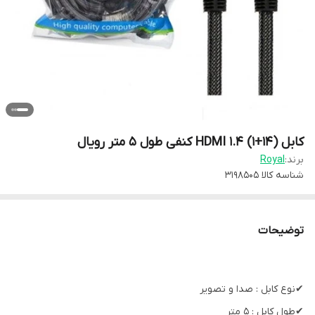
کابل (۱۴+۱) HDMI 1.4 کنفی طول ۵ متر رویال
برند:
Royal
شناسه کالا
3198505
توضیحات
✔نوع کابل : صدا و تصویر
✔طول کابل : 5 متر