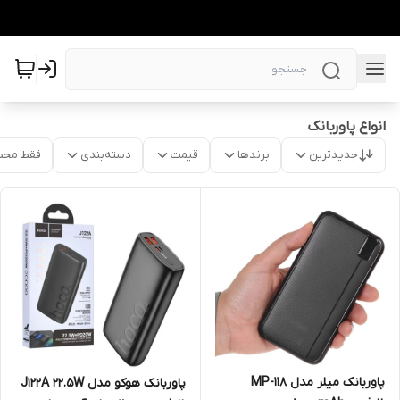
انواع پاوربانک
جدیدترین
برندها
قیمت
دسته‌بندی
فقط محص
پاوربانک میلر مدل MP-118
پاوربانک هوکو مدل J122A 22.5W