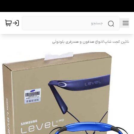
نائین گجت شاپ
/
انواع هدفون و هندزفری بلوتوثی