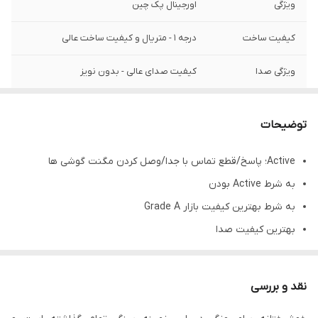
ویژگی
اورجینال پک چین
کیفیت ساخت
درجه 1 - متریال و کیفیت ساخت عالی
ویژگی صدا
کیفیت صدای عالی - بدون نویز
توضیحات
Active؛ پاسخ/قطع تماس با جدا/وصل کردن مگنت گوشی ها
به شرط Active بودن
به شرط بهترین کیفیت بازار Grade A
بهترین کیفیت صدا
بهترین وضوح و تفکیک
مجهز به ویبره
نقد و بررسی
باتری بزرگ