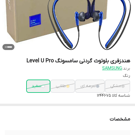
هندزفری بلوتوث گردنی سامسونگ Level U Pro
برند:
SAMSUNG
رنگ
مشکی
سرمه ای
طلایی
سفید
شناسه کالا
1244675
مشخصات