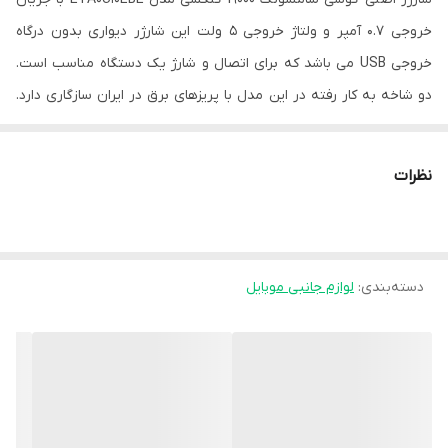
خروجی 0.7 آمپر و ولتاژ خروجی 5 ولت این شارژر دیواری بدون درگاه
خروجی USB می باشد که برای اتصال و شارژ یک دستگاه مناسب است.
دو شاخه به کار رفته در این مدل با پریزهای برق در ایران سازگاری دارد.
بنابراین برای استفاده از شارژر کافی است آن را به طور مستقیم به پریز
برق در خانه یا محل کارتان متصل کنید. ولتاژ خروجی در این مدل 5 ولت
نظرات
است و ولتاژ ورودی در آن هم 110 تا 240 ولت خواهد بود.
شارژها انواع مختلفی دارند از جمله، شارژر فندکی، شارژر بی‌سیم، شارژر
دیواری، شارژر همراه و… بسته به نیازمان می‌توانیم هر کدام از آن را
دسته‌بندی
:
لوازم جانبی موبایل
تهیه کنیم. یکی ازانواع این مدل‌ها ، شارژر دیواری است. این محصول
مانند یک دوشاخه برق، از یک طرف داخل پریز می‌رود و از طرف دیگر یک
درگاه خروجی USB دارد. از طریق این درگاه‌ خروجی، می‌توانید گوشی
موبایل خود را شارژ کنید. از ویژگی‌های این محصول، کوچک و سبک بودن
آن است و به‌راحتی می توان آن را حمل کرد. این مدل برای شارژ وسایل
الکترونیکی قابل حمل 5 ولت طراحی و ساخته شده است و با انواع