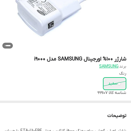
شارژر 100% اورجینال SAMSUNG مدل i9000
برند:
SAMSUNG
رنگ
سفید
شناسه کالا
999107
توضیحات
شارژر اصلی گوشی سامسونگ i9000 گلکسی مدل ETA0U10EBE با جریان