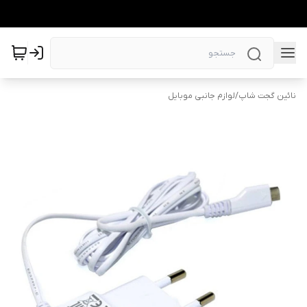
نائین گجت شاپ
/
لوازم جانبی موبایل