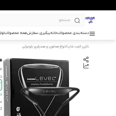
دسته‌بندی محصولات
خانه
پیگیری سفارش
همه محصولات
لوا
نائین گجت شاپ
/
انواع هدفون و هندزفری بلوتوثی
هن
بر
ر
دس
س
ک