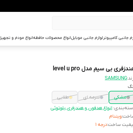
زم جانبی کامپیوتر
لوازم جانبی موبایل
انواع محصولات حافظه
انواع مودم و تجهیز
دزفری بی سیم مدل level u pro
ند:
SAMSUNG
نگ
مشکی
سرمه ای
طلایی
ته‌بندی
:
انواع هدفون و هندزفری بلوتوثی
اخت
:
ویتنام
یفیت ساخت
:
درجه 1