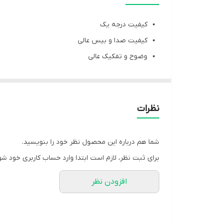
کیفیت درجه یک
کیفیت صدا و بیس عالی
وضوح و تفکیک عالی
باتری بزرگ قدرتمند با شارژدهی بالا
مجهز به ویبره بخش دورگردنی
میکروفون بدون نویز و تاخیر
نظرات
دارای مگنت
برد بلوتوث در حدود 10 متر
شما هم درباره این محصول نظر خود را بنویسید.
طراحی شکل ظاهری و بسته بندی مشابه نمونه اصل
برای ثبت نظر، لازم است ابتدا وارد حساب کاربری خود شو
کابل شارژ درون بسته بندی
افزودن نظر
دکمه های کنترلی
ساخت ویتنام
active فعال