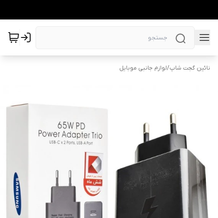
نائین گجت شاپ
/
لوازم جانبی موبایل