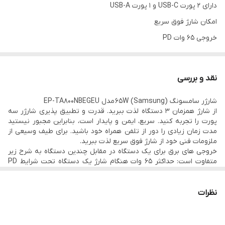
دارای 2 پورت USB-C و 1 پورت USB-A
امکان شارژ فوق سریع
خروجی 65 وات PD
دو شاخه استاندارد ایران بدون نیاز به تبدیل
سازگاری جهانی
نقد و بررسی
از هدفون گرفته تا لپ‌تاپ، طیف وسیعی از دستگاه‌ها را با سرعت مطلوب
شارژر سامسونگ (Samsung) 65W مدل EP-TA800NBEGEU
شارژ کنید و از زمان‌های ایده‌آل شارژ دستگاه‌های خود بهره ببرید.
از شارژ همزمان 3 دستگاه لذت ببرید. قدرت و تطبیق پذیری شارژر سه
دستگاه خود را با خیال راحت شارژ کنید
پورت را تجربه کنید. سریع، ایمن و پایدار است، بنابراین مجبور نیستید
مدت زمان زیادی را دور از تلفن همراه خود باشید. برای طیف وسیعی از
دستگاه های خود را از جریان اضافه، اتصال کوتاه و دمای بالا در امان نگه
ملزومات فنی خود از شارژ فوق سریع لذت ببرید.
دارید. بدون نگرانی از کم و زیادش دن جریان، ایمن شارژ کنید.
خروجی های برق برای یک دستگاه در مقابل چندین دستگاه به شرح زیر
متفاوت است: حداکثر 65 وات هنگام شارژ یک دستگاه تحت شرایط PD
مشخصات محصول:
3.0 و SFC (شارژ فوق سریع) 2.0 با USB-C. حداکثر 25 وات هنگام شارژ
یک دستگاه تحت شرایط PD 3.0 و SFC (شارژ فوق سریع) با USB-C.
ولتاژ ورودی: 100-240 ولت
حداکثر 15 وات یک دستگاه تحت شرایط AFC (شارژ سریع تطبیقی) با
نظرات
ولتاژ خروجی (حداکثر، شارژ معمولی): 5 ولت
USB-A. این آداپتور می تواند تا 3 دستگاه را به طور همزمان با حداکثر
توان خروجی 65 وات به ترتیب با 35 وات، 25 وات و 5 وات شارژ کند.
ولتاژ خروجی (حداکثر، شارژ سریع): (USB-C1، PDO) 9 ولت، 15 ولت، 20
سرعت شارژ واقعی ممکن است بسته به تعداد دستگاه‌ها متفاوت باشد.