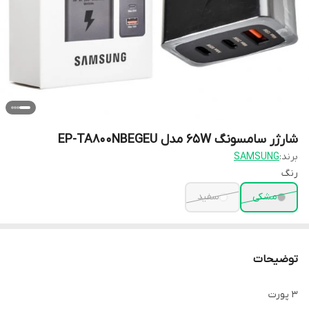
شارژر سامسونگ 65W مدل EP-TA800NBEGEU
برند:
SAMSUNG
رنگ
مشکی
سفید
توضیحات
3 پورت