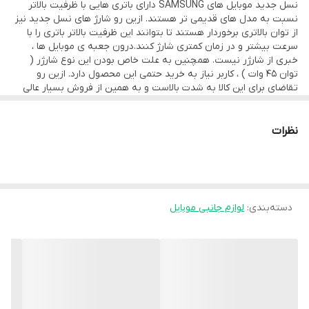
نسل جدید موبایل های SAMSUNG دارای باتری هایی با ظرفیت بالاتر
45 وات
نسبت به مدل های قدیمی تر هستند. ازین رو شارژ های نسل جدید نیز
MADE IN VIETNAM ( عکس در آلبوم تصایر )
از توان بالاتری برخوردار هستند تا بتوانند این ظرفیت بالاتر باتری را با
سرعت بیشتر و در زمان کمتری شارژ کنند.درون جعبه ی موبایل ها ،
درگاه خروجی PD
خبری از شارژر نیست. همچنین به علت خاص بودن این نوع شارژر (
کیفیت ساخت بی نظیر
توان 45 وات ) ، کاربر نیاز به خرید حتمی این محصول دارد. ازین رو
تقاضای برای این کالا به شدت بالاست و به همین از فروش بسیار عالی
3 پین
برخوردار است.
شارژر 100% اورجینال 45 وات SAMSUNG S23 Ultra یکی از جدیدترین و
پک و بسته بندی حرفه ای
پرقدرت ترین محصولات کمپانی SAMSUNG است که برای تمامی موبایل
نظرات
در حد سرجعبه شرکتی
ها 45 وات این برند ، کار برد دارد.
این شارژر مجهز به تکنولوژی Super Fast Charge A+ است که بر روی
مدل SAMSUNG S23 Ultra عمل می کند و سرعت شارژ به نسبت بالاتری
نسبت به دیگر 45 وات ها دارد. این محصول ، از بردی نسل جدید که
ساخت سال 2023 است بهره میبرد که تصویر این درج بر روی کلگی را می
دسته‌بندی
:
لوازم جانبی موبایل
توانید در آلبوم تصاویر مشاهده بفرمایید.
شارژر 100% اورجینال سامسونگ S23 45 وات ساخت VIETNAM است که
بر روی بدنه نیز درج گردیده است. سرعت و کیفیت شارژدهی استثنایی
است و عملکردی فوق العاده دارد.
کیفیت ساخت ، متریال به کار رفته ، جزییات ساخت و برد کیفیتی در حد
نمونه سرجعبه شرکتی دارند. وزن شارژر در حدود 101.23 گرم است که
نشان از کیفیت بسیار بالای این محصول دارد.