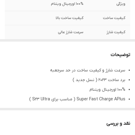
ویژگی
100% اورجینال ویتنام
کیفیت ساخت
کیفیت ساخت بالا
کیفیت شارژ
سرعت شارژ عالی
توضیحات
سرعت شارژ و کیفیت ساخت در حد سرجعبه
برد ساخت 2023 ( نسل جدید )
100% اورجینال ویتنام
Super Fast Charge APlus ( مناسب برای S23 Ultra )
وزن: 101.23 گرم
سرعت شارژ استثنایی
نقد و بررسی
کیفیت شارژر استثنایی