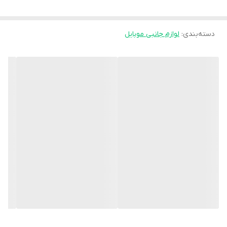
این محصول دارای سرعت و کیفیت شارژ عالیست و به همین دلیل برای
شارژ کردن تمامی دستگاه های غیر Fast Charge مناسب و ایده آل است.
دسته‌بندی
:
لوازم جانبی موبایل