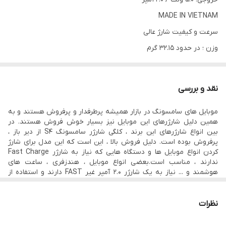
MADE IN VIETNAM
سرعت و کیفیت شارژ عالی
وزن ؛ در حدود 32.15 گرم
وزن برد؛ در حدود 14.78 گرم
نقد و بررسی
موبایل های سامسونگ در بازار همیشه پرطرفدار و پرفروش هستند و به
همین دلیل شارژرهای این موبایل نیز بسیار خوش فروش هستند. در
بین انواع شارژرهای این برند ، کلگی شارژر سامسونگ S4 از دیر باز ،
پرفروش بوده است. دلیل فروش بالا ، این است که این مدل برای شارژ
کردن انواع موبایل ها و دستگاه هایی که نیاز به شارژر Fast Charge
ندارند ، مناسب است.بعضی انواع موبایل ، هندزفری ، ساعت های
هوشمند و ... نیاز به یک شارژر 2.0 آمپر غیر FAST دارند و استفاده از
شارژر های Fast Charge به باتری و برد و اتصالات آنها و ... ، آسیب وارد
می کند.
شارژر سامسونگ S4 اورجینال دارای خروجی 5.0 ولت با شدت جریان 2.0
نظرات
آمپر است. سرعت و کیفیت شارژدهی عالیست و برای انواع موبایلها و
دستگاه های غیر Fast ، مناسب است.