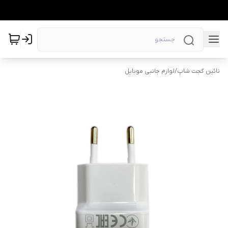
نائین گجت شاپ
/
لوازم جانبی موبایل